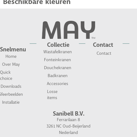
Beschikbare kleuren
Collectie
Contact
Snelmenu
Wastafelkranen
Contact
Home
Fonteinkranen
Over May
Douchekranen
Quick
Badkranen
choice
Accessories
Downloads
Losse
Sfeerbeelden
items
Installatie
Sanibell B.V.
Ferrarilaan 8
3261 NC Oud-Beijerland
Nederland