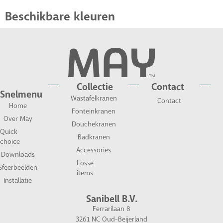
Beschikbare kleuren
Collectie
Contact
Snelmenu
Wastafelkranen
Contact
Home
Fonteinkranen
Over May
Douchekranen
Quick
Badkranen
choice
Accessories
Downloads
Losse
Sfeerbeelden
items
Installatie
Sanibell B.V.
Ferrarilaan 8
3261 NC Oud-Beijerland