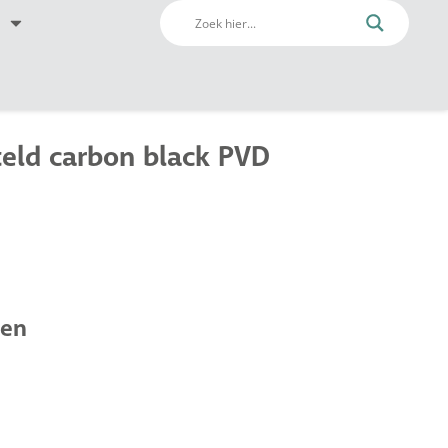
eld carbon black PVD
den